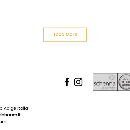
Load More
to Adige Italia
dahoam.it
ium