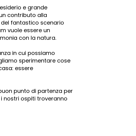
esiderio e grande
un contributo alla
a del fantastico scenario
oam vuole essere un
rmonia con la natura.
anza in cui possiamo
vogliamo sperimentare cose
casa: essere
un buon punto di partenza per
i nostri ospiti troveranno