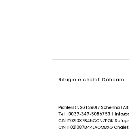
Rifugio e chalet Dahoam
Pichlerstr. 26 I 39017 Schenna I Al
info@
Tel:
0039-349-5086753
I
CIN IT021087B45CCN7POK Refug
CIN IT021087B44LAOMBXG Chalet