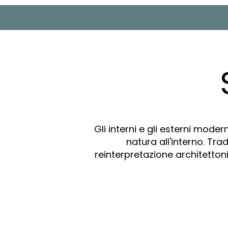
Gli interni e gli esterni moder
natura all'interno. Tr
reinterpretazione architetton
2
ERHOLUNGSORTE