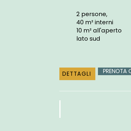
2 persone,
40 m² interni
10 m² all'aperto
lato sud
PRENOTA 
DETTAGLI
VISTASUITE