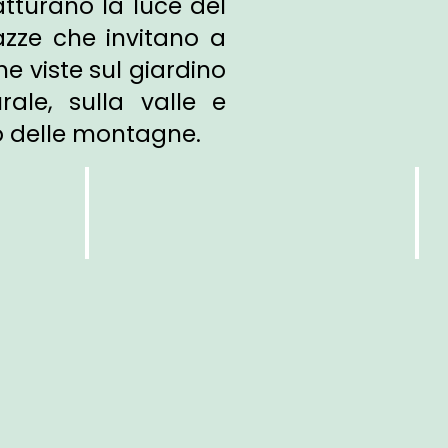
tturano la luce del
razze che invitano a
e viste sul giardino
rale, sulla valle e
o delle montagne.
GARDENSUITE L
GA