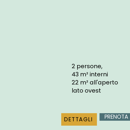
2 persone,
43 m² interni
22 m² all'aperto
lato ovest
PRENOTA
DETTAGLI