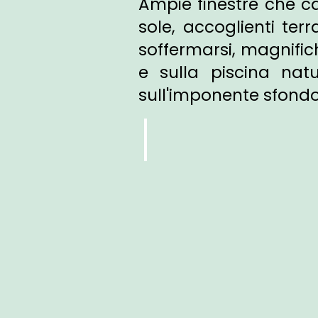
Ampie finestre che ca
sole, accoglienti ter
soffermarsi, magnifich
e sulla piscina natu
sull'imponente sfond
RELAXSUITE