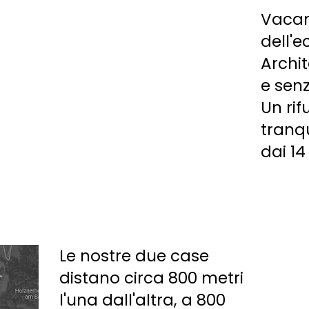
SUITEN
Vacan
dell'e
Archit
e sen
Un rif
tranqu
dai 14
Le nostre due case
distano circa 800 metri
l'una dall'altra, a 800