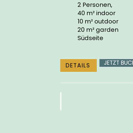
2 Personen,
40 m² indoor
10 m² outdoor
20 m² garden
Südseite
JETZT BUC
DETAILS
VISTASUITE