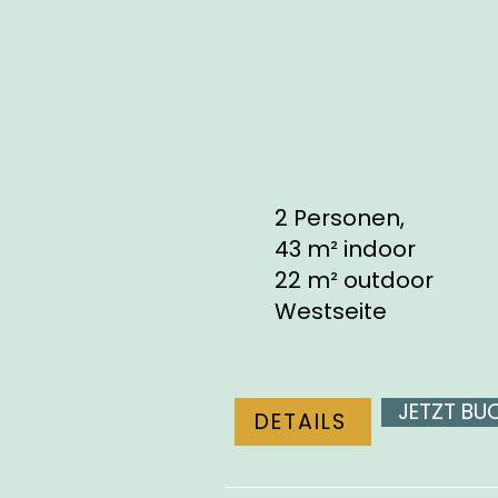
2 Personen,
43 m² indoor
22 m² outdoor
Westseite
JETZT BU
DETAILS