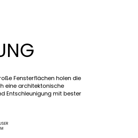
NUNG
große Fensterflächen holen die
ch eine architektonische
nd Entschleunigung mit bester
USER
UM