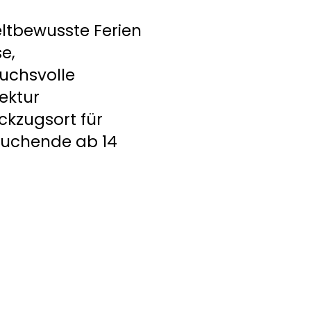
tbewusste Ferien
se,
uchsvolle
ektur
ckzugsort für
uchende ab 14