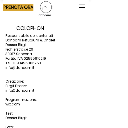
PRENOTA ORA
COLOPHON
Responsabile dei contenuti
Dahoam Refugium & Chalet
Dosser Birgit
Pichlerstraße 26
39017 Schenna
Partita IVA
02595610219
Tel.
+393495086753
info@dahoam.it
Creazione:
Birgit Dosser
info@dahoam.it
Programmazione:
wix.com
Testi
Dosser Birgit
Foto: