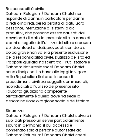
Responsabilità civile
Dahoam Refugium/ Dahoam Chalet non
risponde di danni, in particolare per danni
diretti o indiretti, per la perdita di dati, lucro
cessante, interruzione di sistemi o cicli
produttivi, che possono essere causati dal
download di dati dal presente sito. In caso di
danni a seguito dell’utilizzo del sito o a causa
del download di dati, provocati con dolo o
colpa grave non vale la presente esclusione
della responsabilità civile. L’utilizzo del sito ed
i rapporti giuridici nascenti tra il l’utilizzatore e
Dahoam Naturresidence/ Dahoam Chalet
sono disciplinati in base alle leggi in vigore
nella Repubblica Italiana. In caso di
procedimenti civili tra soggetti commerciali,
riconducibili all’utilizzo del presente sito
l’autorità giudiziaria competente
territorialmente è quella dove ha sede la
denominazione o ragione sociale del titolare.
Sicurezza
Dahoam Refugium/ Dahoam Chalet salverà i
suoi dati presso un server particolarmente
sicuro in Germania, il cui accesso è
consentito solo a persone autorizzate da
Dahoam Refugium/ Dahoam Chalet che si