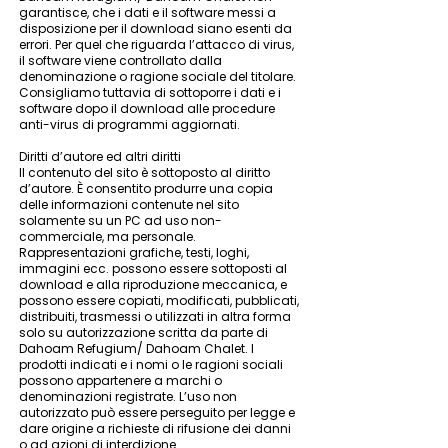
garantisce, che i dati e il software messi a
disposizione per il download siano esenti da
errori. Per quel che riguarda l’attacco di virus,
il software viene controllato dalla
denominazione o ragione sociale del titolare.
Consigliamo tuttavia di sottoporre i dati e i
software dopo il download alle procedure
anti-virus di programmi aggiornati.
Diritti d’autore ed altri diritti
Il contenuto del sito è sottoposto al diritto
d’autore. È consentito produrre una copia
delle informazioni contenute nel sito
solamente su un PC ad uso non-
commerciale, ma personale.
Rappresentazioni grafiche, testi, loghi,
immagini ecc. possono essere sottoposti al
download e alla riproduzione meccanica, e
possono essere copiati, modificati, pubblicati,
distribuiti, trasmessi o utilizzati in altra forma
solo su autorizzazione scritta da parte di
Dahoam Refugium/ Dahoam Chalet. I
prodotti indicati e i nomi o le ragioni sociali
possono appartenere a marchi o
denominazioni registrate. L’uso non
autorizzato può essere perseguito per legge e
dare origine a richieste di rifusione dei danni
o ad azioni di interdizione.