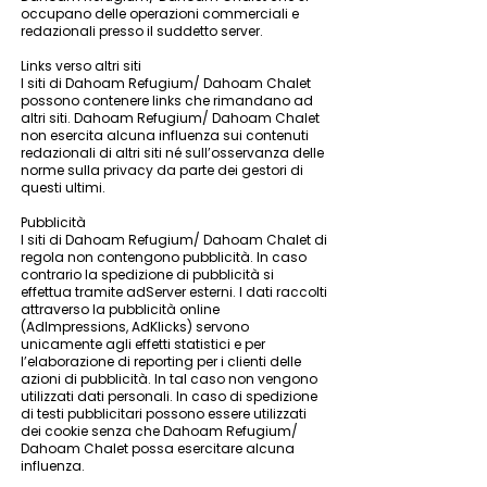
occupano delle operazioni commerciali e
redazionali presso il suddetto server.
Links verso altri siti
I siti di Dahoam Refugium/ Dahoam Chalet
possono contenere links che rimandano ad
altri siti. Dahoam Refugium/ Dahoam Chalet
non esercita alcuna influenza sui contenuti
redazionali di altri siti né sull’osservanza delle
norme sulla privacy da parte dei gestori di
questi ultimi.
Pubblicità
I siti di Dahoam Refugium/ Dahoam Chalet di
regola non contengono pubblicità. In caso
contrario la spedizione di pubblicità si
effettua tramite adServer esterni. I dati raccolti
attraverso la pubblicità online
(AdImpressions, AdKlicks) servono
unicamente agli effetti statistici e per
l’elaborazione di reporting per i clienti delle
azioni di pubblicità. In tal caso non vengono
utilizzati dati personali. In caso di spedizione
di testi pubblicitari possono essere utilizzati
dei cookie senza che Dahoam Refugium/
Dahoam Chalet possa esercitare alcuna
influenza.