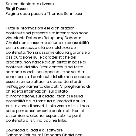
Se non dichiarato diverso:
Birgit Dosser
Pagina casa passiva Thomas Schnieber
Tutte le informazioni e le dichiarazioni
contenute nel presente sito internet non sono
vincolanti. Dahoam Refugium/ Dahoam
Chalet non si assume alcuna responsabilità
per la correttezza e la completezza del
contenuto. Non si assume alcuna garanzie o
assicurazione sulle caratteristiche del
prodotto. Non nasce alcun diritto in base ai
contenuti del sito. Errori contenuti nel testo
saranno corretti non appena se ne verrà a
conoscenza. I contenuti del sito non possono
essere sempre attuali a causa dei ritardi
nell’aggiornamento dei dati. Vi preghiamo di
chiederci informazioni sullo stato
d’informazione, sui dettagli tecnici e sulla
possibilità della fornitura di prodotti e sulla
prestazione di servizi. I links verso altri siti non
sono permanentemente controllati. Non ci
assumiamo alcuna responsabilità per il
contenuto di siti indicati nei links.
Download di dati e di software
Dahoam Refugium/ Dahoam Chalet non