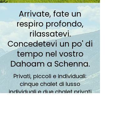
Arrivate, fate un
respiro profondo,
rilassatevi.
Concedetevi un po' di
tempo nel vostro
Dahoam a Schenna.
Privati, piccoli e individuali:
cinque chalet di lusso
individuali e due chalet privati
vi aspettano al nostro Dahoam
di Schenna. Eleganti e invitanti
sotto ogni punto di vista, a
risparmio di risorse, di energia
e sostenibili nella costruzione,
nella manutenzione e