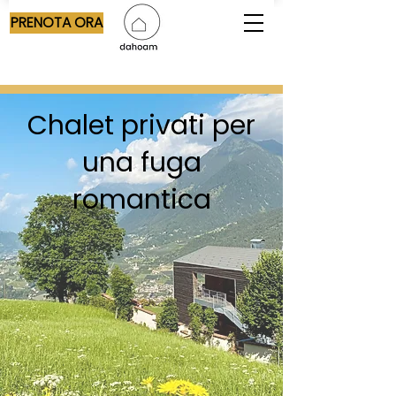
PRENOTA ORA
Chalet privati per
una fuga
romantica