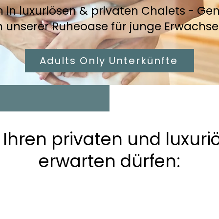
 in luxuriösen & privaten Chalets - Gen
n unserer Ruheoase für junge Erwachse
Adults Only Unterkünfte
 Ihren privaten und luxuri
erwarten dürfen: