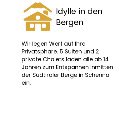
Idylle in den
Bergen
Wir legen Wert auf Ihre
Privatsphäre. 5 Suiten und 2
private Chalets laden alle ab 14
Jahren zum Entspannen inmitten
der Südtiroler Berge in Schenna
ein.