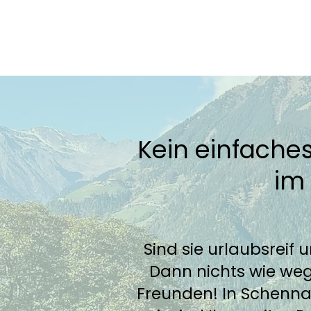
Kein einfaches
im
Sind sie urlaubsreif
Dann nichts wie weg
Freunden! In Schenna 