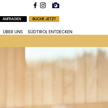
ANFRAGEN
BUCHE JETZT
ÜBER UNS
SÜDTIROL ENTDECKEN