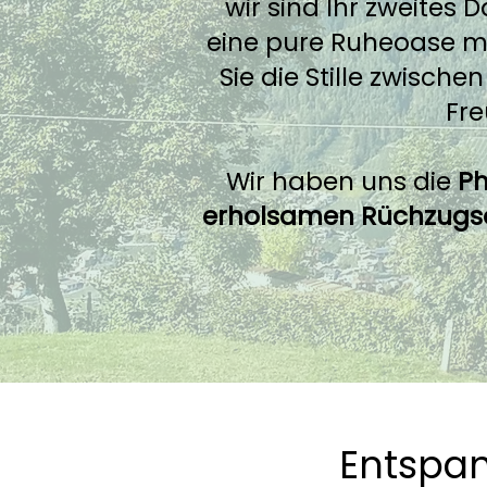
wir sind Ihr zweites
eine pure Ruheoase mi
Sie die Stille zwisch
Fre
Wir haben uns die
Ph
erholsamen Rüchzugs
Entspann