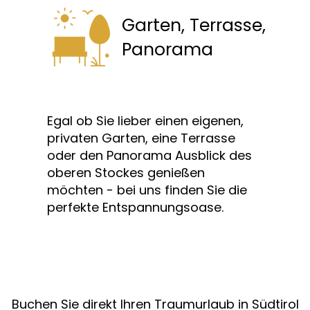
Garten, Terrasse,
Panorama
Egal ob Sie lieber einen eigenen,
privaten Garten, eine Terrasse
oder den Panorama Ausblick des
oberen Stockes genießen
möchten - bei uns finden Sie die
perfekte Entspannungsoase.
Buchen Sie direkt Ihren Traumurlaub in Südtirol