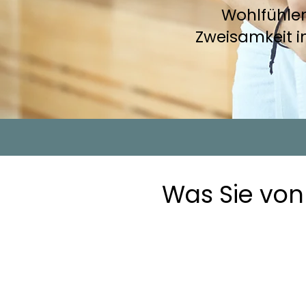
Wohlfühlen
Zweisamkeit i
Was Sie von