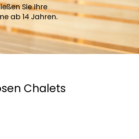
ießen Sie Ihre
ne ab 14 Jahren.
ösen Chalets