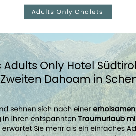
Adults Only Chalets
 Adults Only Hotel Südtir
 Zweiten Dahoam in Sche
 und sehnen sich nach einer
erholsamen 
 in Ihren entspannten
Traumurlaub mit
erwartet Sie mehr als ein einfaches Ad