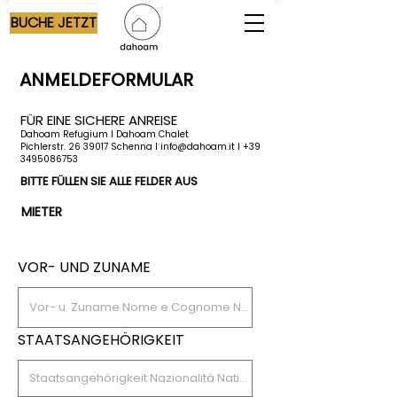
BUCHE JETZT
ANMELDEFORMULAR
FÜR EINE SICHERE ANREISE
Dahoam Refugium I Dahoam Chalet
Pichlerstr. 26 39017 Schenna I info@dahoam.it I +39
3495086753
BITTE FÜLLEN SIE ALLE FELDER AUS
MIETER
VOR- UND ZUNAME
STAATSANGEHÖRIGKEIT