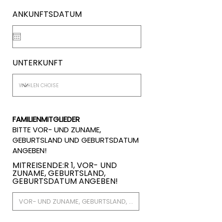
r
ANKUNFTSDATUM
*
e
q
u
i
r
e
UNTERKUNFT
d
FAMILIENMITGLIEDER
BITTE VOR- UND ZUNAME,
GEBURTSLAND UND GEBURTSDATUM
ANGEBEN!
MITREISENDE:R 1, VOR- UND
ZUNAME, GEBURTSLAND,
GEBURTSDATUM ANGEBEN!