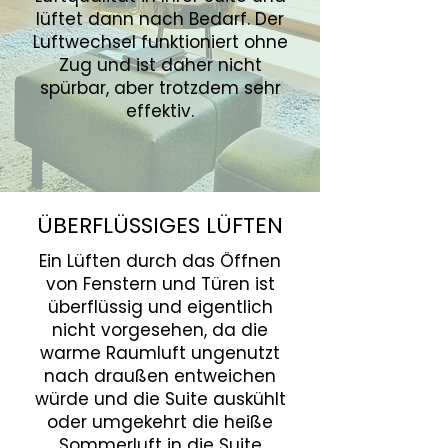
lüftet dann nach Bedarf. Der
Luftwechsel funktioniert ohne
Zug und ist daher nicht
spürbar, aber trotzdem sehr
effektiv.
ÜBERFLÜSSIGES LÜFTEN
Ein Lüften durch das Öffnen
von Fenstern und Türen ist
überflüssig und eigentlich
nicht vorgesehen, da die
warme Raumluft ungenutzt
nach draußen entweichen
würde und die Suite auskühlt
oder umgekehrt die heiße
Sommerluft in die Suite