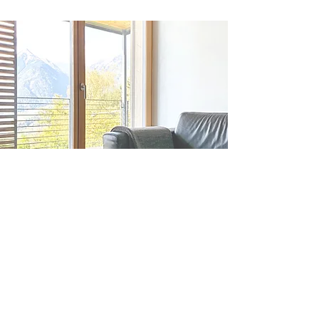
VERHALTENSREGELN IM
SOMMER
Um während Ihres Aufenthaltes
eine angenehme
Raumtemperatur zu