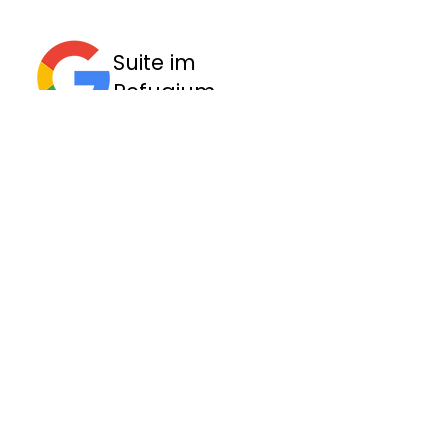
Suite im
Refugium
IHRE ERFAHRUNG IM
REFUGIUM
AUF GOOGLE
TEILEN:
HIER KLICKEN